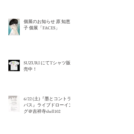
ンス
個展のお知らせ 原 知恵
子 個展「FACES」
SUZURI にてTシャツ販
売中！
6/22 (土)『墨とコントラ
バス』ライブドローイン
グ＠吉祥寺shell102