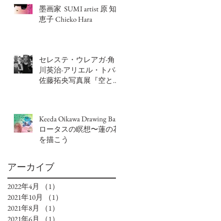
墨画家 SUMI artist 原 知
恵子 Chieko Hara
セレステ・ウレアガ-角
川英治-アリエル・トバ-
佐藤拓央写真展『空と
間、4人のフォトエッセ
イ』El vacío y el espacio, 4
ensayos fotográficos
Keeda Oikawa Drawing Bar
ロータスの瞑想〜蓮の花
を描こう
アーカイブ
2022年4月
（1）
1件の記事
2021年10月
（1）
1件の記事
2021年8月
（1）
1件の記事
2021年6月
（1）
1件の記事