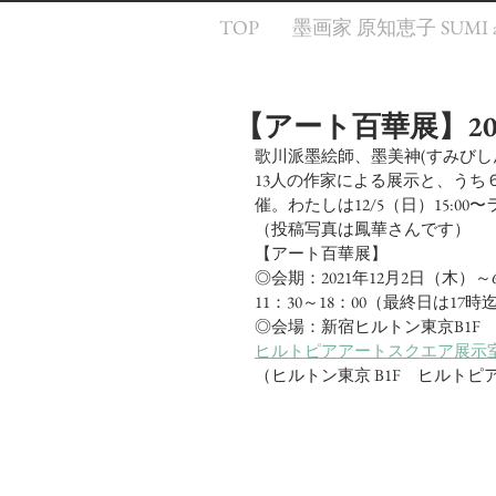
TOP
墨画家 原知恵子 SUMI a
【アート百華展】20
歌川派墨絵師、墨美神(すみびしん
13人の作家による展示と、うち
催。わたしは12/5（日）15:
（投稿写真は鳳華さんです）
【アート百華展】
◎会期：2021年12月2日（木）
11：30～18：00（最終日は17時
◎会場：新宿ヒルトン東京B1F
ヒルトピアアートスクエア展示
（ヒルトン東京 B1F　ヒルト