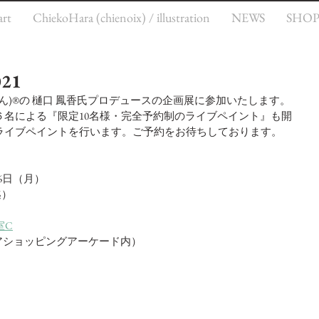
rt
ChiekoHara (chienoix) / illustration
NEWS
SHO
21
)®︎の 樋口 鳳香氏プロデュースの企画展に参加いたします。
６名による『限定10名様・完全予約制のライブペイント』も開
00〜ライブペイントを行います。ご予約をお待ちしております。
～6日（月）
迄）
　
室C
ピアショッピングアーケード内）